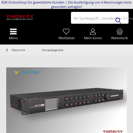
B2B OnlineShop für gewerbliche Kunden | Die Ausfertigung von X-Rechnungen bitte
gesondert anfragen!
Ihr Suchbegriff... (mindestens 3 Ch
Menü
Merkzettel
Mein Konto
Warenkorb
Übersicht
Kompaktgeräte