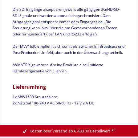
Die SDI Eingänge akzeptieren jeweils alle gängigen 3G/HD/SD-
SDI Signale und werden automatisch synchronisiert. Das
Ausgangssignal entspricht immer dem Eingangssinal. Die
Steuerung kann lokal über die am Gerät vorhandenen Tasten
oder ferngesteuert über LAN und RS232 erfolgen.
Der MVV1630 empfiehlt sich somit als Switcher im Broadcast und
Post Production Umfeld, aber auch in der Überwachungstechnik.
AVMATRIX gewährt auf seine Produkte eine limitierte
Herstellergarantie von 3 Jahren.
Lieferumfang
1x MVV1630 Kreuzschiene
2x Netzteil 100-240 V AC 50/60 Hz - 12 V 2 A DC
2
Kostenloser Versand ab € 400,00 Bestellwert
*