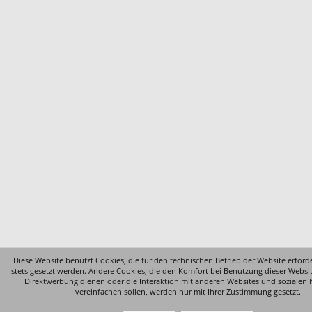
Diese Website benutzt Cookies, die für den technischen Betrieb der Website erford
stets gesetzt werden. Andere Cookies, die den Komfort bei Benutzung dieser Websi
Direktwerbung dienen oder die Interaktion mit anderen Websites und sozialen
vereinfachen sollen, werden nur mit Ihrer Zustimmung gesetzt.