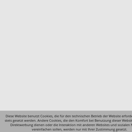
Diese Website benutzt Cookies, die für den technischen Betrieb der Website erford
stets gesetzt werden. Andere Cookies, die den Komfort bei Benutzung dieser Websi
Direktwerbung dienen oder die Interaktion mit anderen Websites und sozialen
vereinfachen sollen, werden nur mit Ihrer Zustimmung gesetzt.