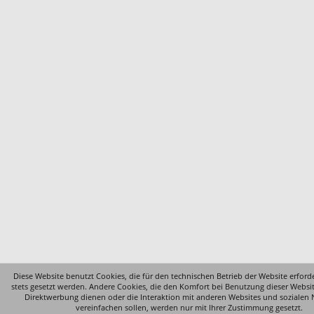
Diese Website benutzt Cookies, die für den technischen Betrieb der Website erford
stets gesetzt werden. Andere Cookies, die den Komfort bei Benutzung dieser Websi
Direktwerbung dienen oder die Interaktion mit anderen Websites und sozialen
vereinfachen sollen, werden nur mit Ihrer Zustimmung gesetzt.