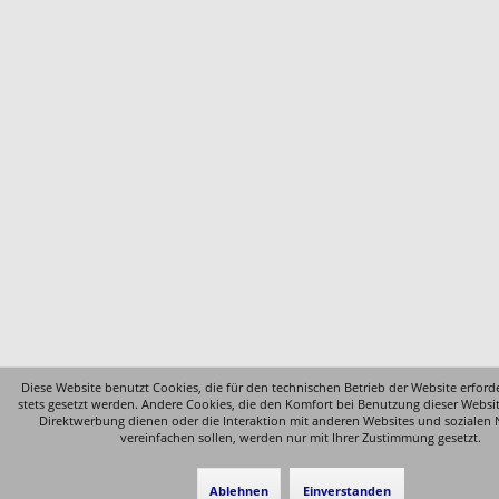
Diese Website benutzt Cookies, die für den technischen Betrieb der Website erford
stets gesetzt werden. Andere Cookies, die den Komfort bei Benutzung dieser Websi
Direktwerbung dienen oder die Interaktion mit anderen Websites und sozialen
vereinfachen sollen, werden nur mit Ihrer Zustimmung gesetzt.
Ablehnen
Einverstanden