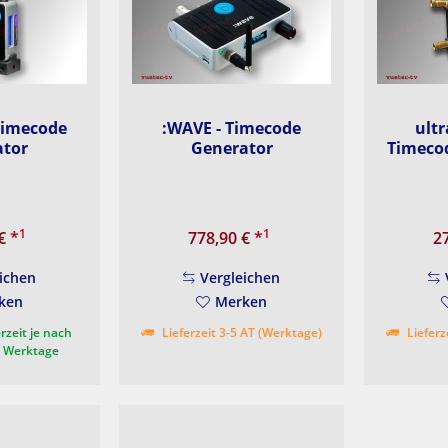
Timecode
:WAVE - Timecode
ultr
ator
Generator
Timeco
1
1
 €
*
778,90 €
*
2
ichen
Vergleichen
ken
Merken
rzeit je nach
Lieferzeit 3-5 AT (Werktage)
Lieferz
3 Werktage