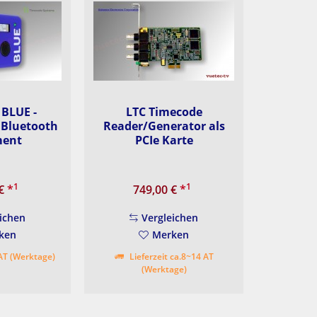
 BLUE -
LTC Timecode
 Bluetooth
Reader/Generator als
ment
PCIe Karte
1
1
 €
*
749,00 €
*
ichen
Vergleichen
ken
Merken
 AT (Werktage)
Lieferzeit ca.8~14 AT
(Werktage)