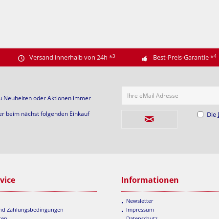
3
4
Versand innerhalb von 24h
*
Best-Preis-Garantie
*
Ihre eMail Adresse
zu Neuheiten oder Aktionen immer
er beim nächst folgenden Einkauf
Die
vice
Informationen
Newsletter
und Zahlungsbedingungen
Impressum
ten
Datenschutz