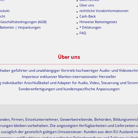
Über uns
rodukt
rechtliche Vorabinformationen
echt
Cash-Back
 Geschäftsbedingungen (AGB)
Hinweise Batteriegesetz
 Batterien | Verpackungen
* Erklärungen
FAQ
Über uns
nhaber geführter und unabhängiger Vertrieb hochwertiger Audio- und Videotechn
Importeur exklusiver Marken internationaler Hersteller
g individueller Anschlußkabel und Adapter für Audio, Video, Steuerung und Stro
Sonderanfertigungen und kundenspezifische Anpassungen
unden, Firmen, Einzelunternehmer, Gewerbetreibende, Behörden, Bildungseinricht
erungen bleiben vorbehalten. Die angezeigten Verfügbarkeiten und Lieferzeiten s
ch zuzüglich der gesetzlich gültigen Umsatzsteuer. Kunden aus dem EU Ausland mü
rpreise und Nachlässe sind nur gültig bei Onlinebestellung und Zahlung via Vor