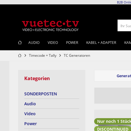
B2B Onli
Ihr Su
AUDIO
VIDEO
POWER
KABEL + ADAPTER
KAM
Timecode + Tally
TC Generatoren
Genera
Kategorien
SONDERPOSTEN
Audio
Video
Nur noch 1 Stüc
Power
DISCONTINUED