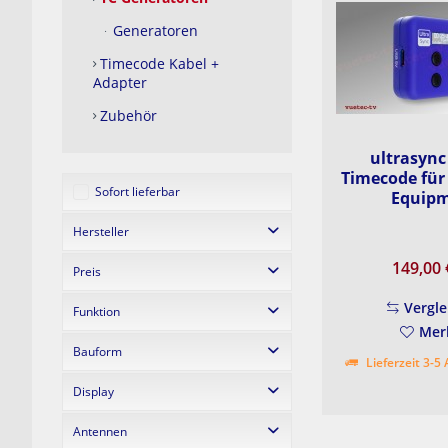
Generatoren
Timecode Kabel +
Adapter
Zubehör
ultrasync
Timecode für
Sofort lieferbar
Equip
Hersteller
149,00
Preis
Adrienne Electronics
Timecode Systems Ltd.
Vergle
Funktion
Mer
149,00 €
778,90 €
von
bis
Bauform
Bluetooth Timecode Generator
Lieferzeit 3-5
Timecode Generator + Transceiver
Display
Micro Converter
Mini Converter
Antennen
OLED