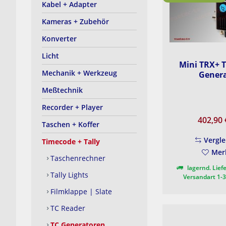
Kabel + Adapter
Kameras + Zubehör
Konverter
Licht
Mini TRX+ 
Mechanik + Werkzeug
Gener
Meßtechnik
Recorder + Player
402,90
Taschen + Koffer
Vergle
Timecode + Tally
Mer
Taschenrechner
lagernd. Liefe
Tally Lights
Versandart 1-
Filmklappe | Slate
TC Reader
TC Generatoren