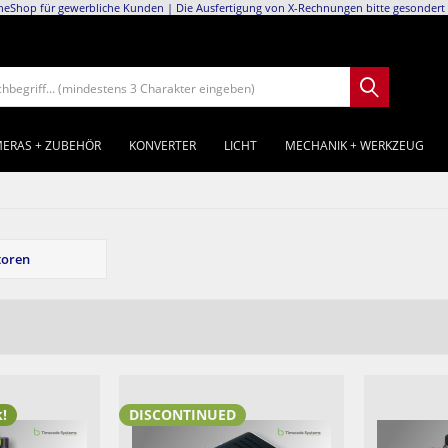
neShop für gewerbliche Kunden | Die Ausfertigung von X-Rechnungen bitte gesondert 
chbegriff... (mindestens 3 Charakter eingeben)
ERAS + ZUBEHÖR
KONVERTER
LICHT
MECHANIK + WERKZEUG
toren
k!
DISCONTINUED