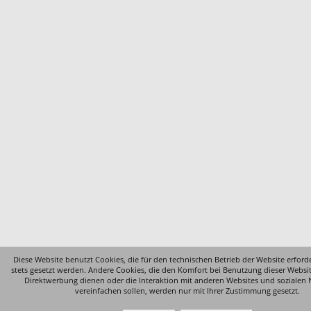
Diese Website benutzt Cookies, die für den technischen Betrieb der Website erford
stets gesetzt werden. Andere Cookies, die den Komfort bei Benutzung dieser Websi
Direktwerbung dienen oder die Interaktion mit anderen Websites und sozialen
vereinfachen sollen, werden nur mit Ihrer Zustimmung gesetzt.