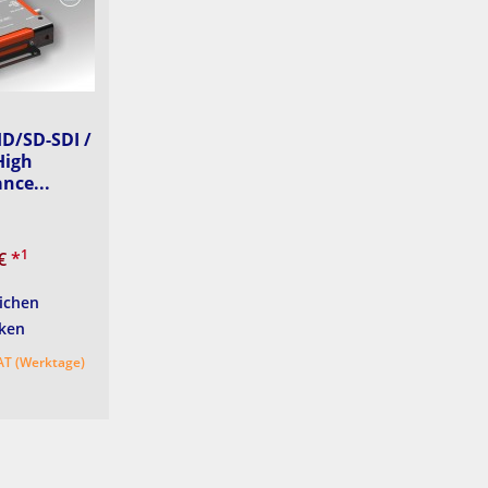
D/SD-SDI /
High
nce...
1
 €
*
ichen
ken
 AT (Werktage)