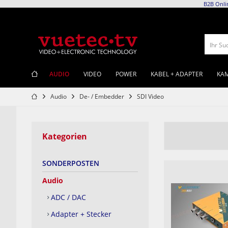
B2B Onli
Ihr Su
AUDIO
VIDEO
POWER
KABEL + ADAPTER
KAM
Audio
De- / Embedder
SDI Video
Kategorien
SONDERPOSTEN
Audio
ADC / DAC
Adapter + Stecker