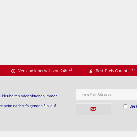
3
4
Versand innerhalb von 24h
*
Best-Preis-Garantie
*
Ihre eMail Adresse
zu Neuheiten oder Aktionen immer
er beim nächst folgenden Einkauf
Die