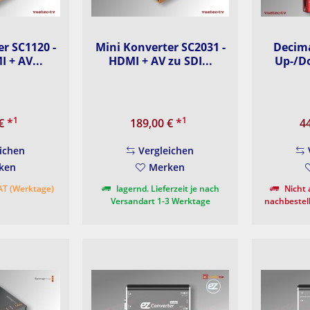
r SC1120 -
Mini Konverter SC2031 -
Decim
 + AV...
HDMI + AV zu SDI...
Up-/D
1
1
 €
*
189,00 €
*
4
ichen
Vergleichen
ken
Merken
 AT (Werktage)
lagernd. Lieferzeit je nach
Nicht 
Versandart 1-3 Werktage
nachbestell
Verfügbarkei
3