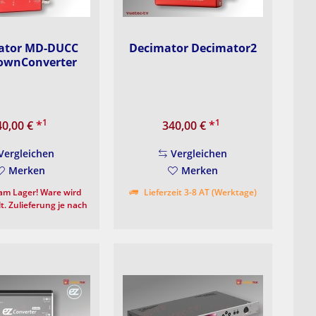
ator MD-DUCC
Decimator Decimator2
ownConverter
1
1
40,00 €
*
340,00 €
*
Vergleichen
Vergleichen
Merken
Merken
am Lager! Ware wird
Lieferzeit 3-8 AT (Werktage)
t. Zulieferung je nach
t beim Hersteller ca. 5-
0 Werktage.