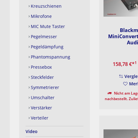
Kreuzschienen
Mikrofone
MIC Mute Taster
Blackm
MiniConvert
Pegelmesser
Aud
Pegeldämpfung
Phantomspannung
1
158,78 €
*
Pressebox
Vergle
Steckfelder
Mer
Symmetrierer
Nicht am Lage
Umschalter
nachbestellt. Zuli
Verfügbarkeit beim H
Verstärker
30 Werkt
Verteiler
Video