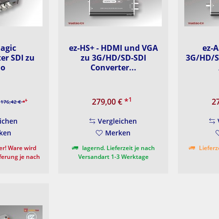
agic
ez-HS+ - HDMI und VGA
ez-A
er SDI zu
zu 3G/HD/SD-SDI
3G/HD/S
io
Converter...
1
279,00 €
*
2
1
176,42 €
*
ichen
Vergleichen
ken
Merken
r! Ware wird
lagernd. Lieferzeit je nach
Lieferz
eferung je nach
Versandart 1-3 Werktage
ersteller ca. 5-
age.