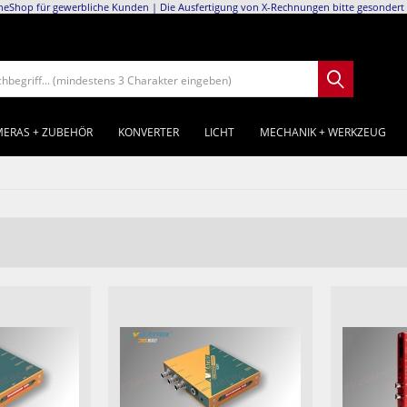
neShop für gewerbliche Kunden | Die Ausfertigung von X-Rechnungen bitte gesondert 
chbegriff... (mindestens 3 Charakter eingeben)
ERAS + ZUBEHÖR
KONVERTER
LICHT
MECHANIK + WERKZEUG