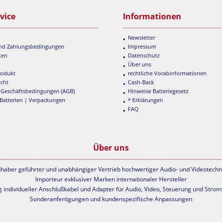
vice
Informationen
Newsletter
und Zahlungsbedingungen
Impressum
ten
Datenschutz
Über uns
rodukt
rechtliche Vorabinformationen
echt
Cash-Back
 Geschäftsbedingungen (AGB)
Hinweise Batteriegesetz
 Batterien | Verpackungen
* Erklärungen
FAQ
Über uns
nhaber geführter und unabhängiger Vertrieb hochwertiger Audio- und Videotechn
Importeur exklusiver Marken internationaler Hersteller
g individueller Anschlußkabel und Adapter für Audio, Video, Steuerung und Stro
Sonderanfertigungen und kundenspezifische Anpassungen