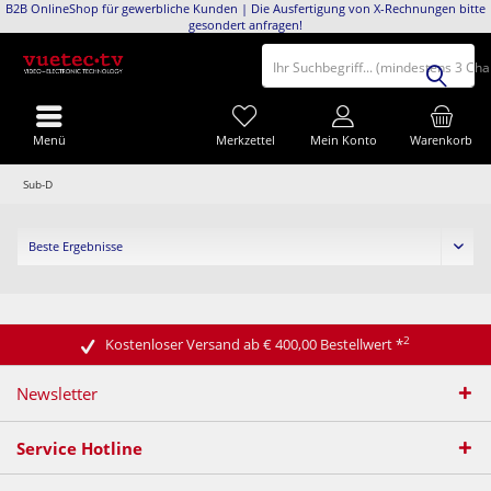
B2B OnlineShop für gewerbliche Kunden | Die Ausfertigung von X-Rechnungen bitte
gesondert anfragen!
Ihr Suchbegriff... (mindestens 3 Ch
Menü
Merkzettel
Mein Konto
Warenkorb
Sub-D
2
Kostenloser Versand ab € 400,00 Bestellwert
*
Newsletter
Service Hotline