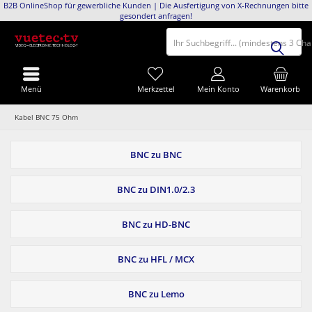
B2B OnlineShop für gewerbliche Kunden | Die Ausfertigung von X-Rechnungen bitte
gesondert anfragen!
Ihr Suchbegriff... (mindestens 3 Ch
Menü
Merkzettel
Mein Konto
Warenkorb
Kabel BNC 75 Ohm
BNC zu BNC
BNC zu DIN1.0/2.3
BNC zu HD-BNC
BNC zu HFL / MCX
BNC zu Lemo