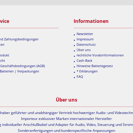
vice
Informationen
Newsletter
und Zahlungsbedingungen
Impressum
ten
Datenschutz
Über uns
rodukt
rechtliche Vorabinformationen
echt
Cash-Back
 Geschäftsbedingungen (AGB)
Hinweise Batteriegesetz
 Batterien | Verpackungen
* Erklärungen
FAQ
Über uns
nhaber geführter und unabhängiger Vertrieb hochwertiger Audio- und Videotechn
Importeur exklusiver Marken internationaler Hersteller
g individueller Anschlußkabel und Adapter für Audio, Video, Steuerung und Stro
Sonderanfertigungen und kundenspezifische Anpassungen