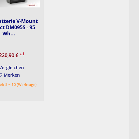
Batterie V-Mount
t DM095S - 95
Wh...
1
220,90 €
*
Vergleichen
Merken
eit 5 ~ 10 (Werktage)