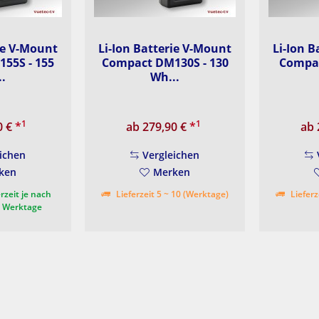
ie V-Mount
Li-Ion Batterie V-Mount
Li-Ion 
55S - 155
Compact DM130S - 130
Compac
.
Wh...
1
1
0 €
*
ab 279,90 €
*
ab 
ichen
Vergleichen
ken
Merken
rzeit je nach
Lieferzeit 5 ~ 10 (Werktage)
Lieferz
3 Werktage