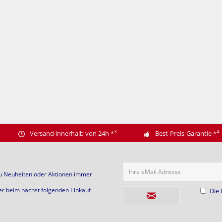
3
4
Versand innerhalb von 24h
*
Best-Preis-Garantie
*
Ihre eMail Adresse
zu Neuheiten oder Aktionen immer
er beim nächst folgenden Einkauf
Die