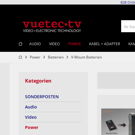
B2B Onli
Ihr Su
POWER
AUDIO
VIDEO
KABEL + ADAPTER
KAM
Power
Batterien
V-Mount Batterien
Kategorien
SONDERPOSTEN
Audio
Video
Power