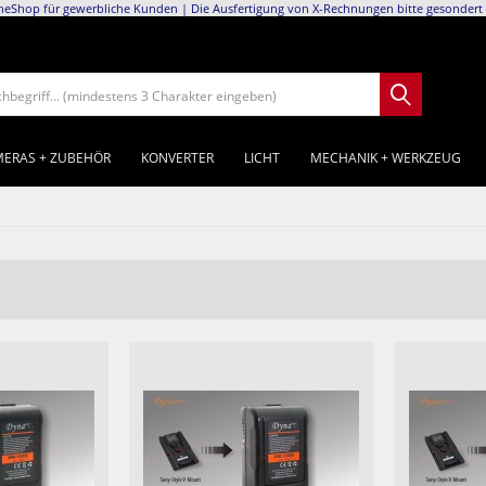
neShop für gewerbliche Kunden | Die Ausfertigung von X-Rechnungen bitte gesondert 
chbegriff... (mindestens 3 Charakter eingeben)
ERAS + ZUBEHÖR
KONVERTER
LICHT
MECHANIK + WERKZEUG