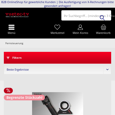
B2B OnlineShop für gewerbliche Kunden | Die Ausfertigung von X-Rechnungen bitte
gesondert anfragen!
Ihr Suchbegriff... (mindestens 3 Ch
Menü
Merkzettel
Mein Konto
Warenkorb
Fernsteuerung
Filtern
Begrenzte Stückzahl