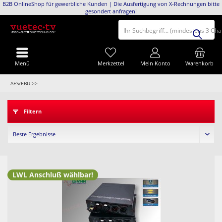
B2B OnlineShop für gewerbliche Kunden | Die Ausfertigung von X-Rechnungen bitte
gesondert anfragen!
Ihr Suchbegriff... (mindestens 3 Ch
Menü
Merkzettel
Mein Konto
Warenkorb
AES/EBU >>
Filtern
LWL Anschluß wählbar!