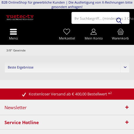
B2B OnlineShop für gewerbliche Kunden | Die Ausfertigung von X-Rechnungen bitte
gesondert anfragen!
Ihr Suchbegriff... (mindestens 3 Ch
Menü
Merkzettel
Mein Konto
Warenkorb
3/8" Gewinde
2
Kostenloser Versand ab € 400,00 Bestellwert
*
Newsletter
Service Hotline