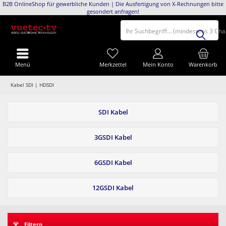
B2B OnlineShop für gewerbliche Kunden | Die Ausfertigung von X-Rechnungen bitte
gesondert anfragen!
Ihr Suchbegriff... (mindestens 3 Ch
Menü
Merkzettel
Mein Konto
Warenkorb
Kabel SDI | HDSDI
SDI Kabel
3GSDI Kabel
6GSDI Kabel
12GSDI Kabel
Filtern