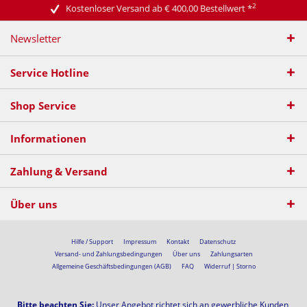
2
Kostenloser Versand ab € 400,00 Bestellwert
*
Newsletter
Service Hotline
Shop Service
Informationen
Zahlung & Versand
Über uns
Hilfe / Support
Impressum
Kontakt
Datenschutz
Versand- und Zahlungsbedingungen
Über uns
Zahlungsarten
Allgemeine Geschäftsbedingungen (AGB)
FAQ
Widerruf | Storno
Bitte beachten Sie:
Unser Angebot richtet sich an gewerbliche Kunden,