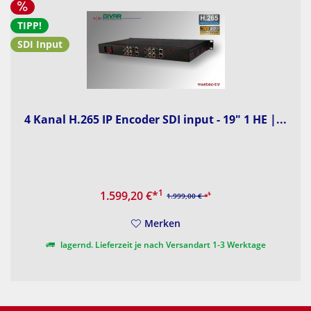
TIPP!
SDI Input
4 Kanal H.265 IP Encoder SDI input - 19" 1 HE |...
1
1.599,20 €
*
1
1.999,00 €
*
Merken
lagernd. Lieferzeit je nach Versandart 1-3 Werktage