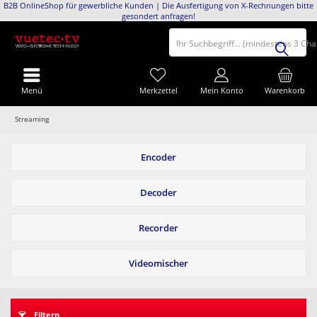
B2B OnlineShop für gewerbliche Kunden | Die Ausfertigung von X-Rechnungen bitte
gesondert anfragen!
Ihr Suchbegriff... (mindestens 3 Ch
Menü
Merkzettel
Mein Konto
Warenkorb
Streaming
Encoder
Decoder
Recorder
Videomischer
Filtern