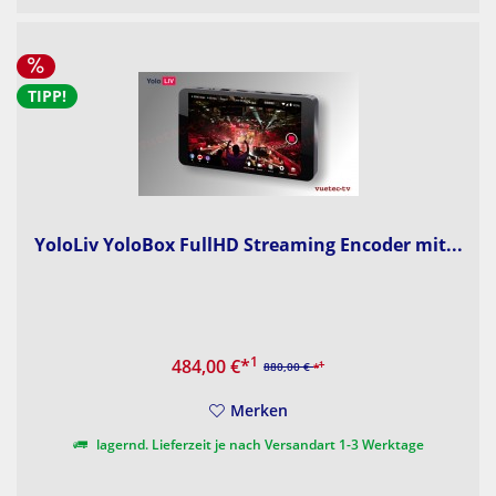
TIPP!
YoloLiv YoloBox FullHD Streaming Encoder mit...
1
484,00 €
*
1
880,00 €
*
Merken
lagernd. Lieferzeit je nach Versandart 1-3 Werktage