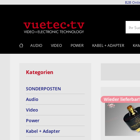
B2B Onli
Ihr Su
AUDIO
VIDEO
POWER
KABEL + ADAPTER
KAM
Kategorien
SONDERPOSTEN
Wieder lieferbar!
Audio
Video
Power
Kabel + Adapter