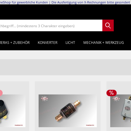
neShop für gewerbliche Kunden | Die Ausfertigung von X-Rechnungen bitte gesondert 
chbegriff... (mindestens 3 Charakter eingeben)
ERAS + ZUBEHÖR
KONVERTER
LICHT
MECHANIK + WERKZEUG