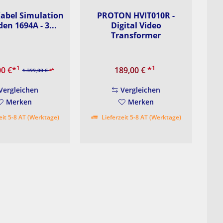
abel Simulation
PROTON HVIT010R -
den 1694A - 3...
Digital Video
Transformer
1
1
00 €
*
189,00 €
*
1
1.399,00 €
*
Vergleichen
Vergleichen
Merken
Merken
eit 5-8 AT (Werktage)
Lieferzeit 5-8 AT (Werktage)