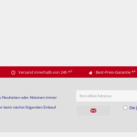
3
4
Versand innerhalb von 24h
*
Best-Preis-Garantie
*
Ihre eMail Adresse
zu Neuheiten oder Aktionen immer
er beim nächst folgenden Einkauf
Die