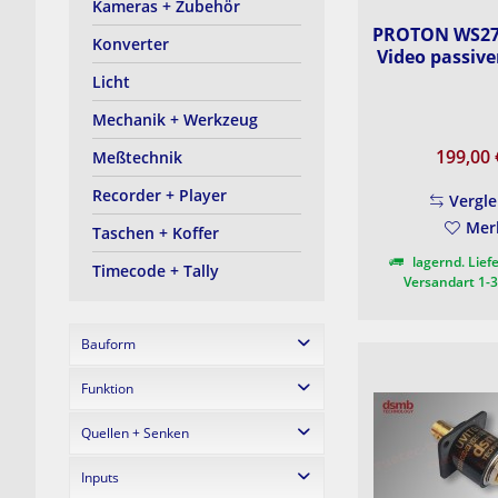
Kameras + Zubehör
PROTON WS275
Konverter
Video passiver
Licht
Mechanik + Werkzeug
199,00
Meßtechnik
Recorder + Player
Vergle
Mer
Taschen + Koffer
lagernd. Liefe
Timecode + Tally
Versandart 1-
Bauform
Funktion
DS Mounting Plate
Inline
Quellen + Senken
CableClone
passiver Splitter
Inputs
1x2
Trenntrafo