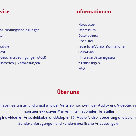
vice
Informationen
Newsletter
und Zahlungsbedingungen
Impressum
ten
Datenschutz
Über uns
rodukt
rechtliche Vorabinformationen
echt
Cash-Back
 Geschäftsbedingungen (AGB)
Hinweise Batteriegesetz
 Batterien | Verpackungen
* Erklärungen
FAQ
Über uns
nhaber geführter und unabhängiger Vertrieb hochwertiger Audio- und Videotechn
Importeur exklusiver Marken internationaler Hersteller
g individueller Anschlußkabel und Adapter für Audio, Video, Steuerung und Stro
Sonderanfertigungen und kundenspezifische Anpassungen