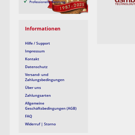
120 m
130 m
140 m
Informationen
150 m
Hilfe / Support
Impressum
Kontakt
Datenschutz
Versand- und
Zahlungsbedingungen
Über uns
Zahlungsarten
Allgemeine
Geschäftsbedingungen (AGB)
FAQ
Widerruf | Storno