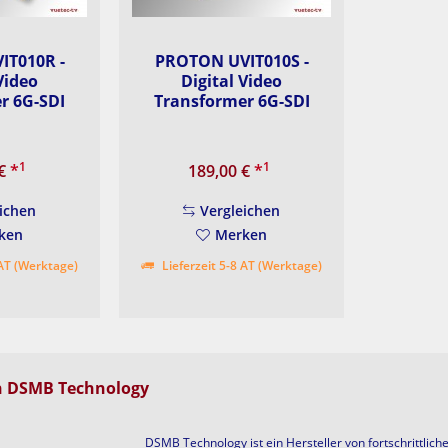
IT010R -
PROTON UVIT010S -
Video
Digital Video
r 6G-SDI
Transformer 6G-SDI
1
1
 €
*
189,00 €
*
ichen
Vergleichen
ken
Merken
 AT (Werktage)
Lieferzeit 5-8 AT (Werktage)
n DSMB Technology
DSMB Technology ist ein Hersteller von fortschrittlic