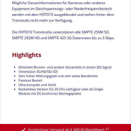
Mögliche Steuerinformationen für Kameras oder anderes
Equipment im Gleichspannungs- oder Niederfrequenzbereich
werden mit dem HVIT010 ausgeblendet und stehen hinter dem
Trenntrafo nicht mehr zur Verfügung.
Die HVIT010 Trenntrafos unterstützen alle SMPTE 259M SD,
SMPTE 292M HD und SMPTE 425 3G Datenraten bis zu 3 Gbps.
Highlights
Eliminiert Brumm- und andere Störanteile in einem SDI Signal
Unterstützt 3G/HD/SD-SDI
Sehr hoher Wirkungsgrad und sehr weite Bandbreite
Passives Bauteil
Ultra kompakt und leicht
Rackeinbau Version für 20 I/Os verfügbar oder als Single
Module mit DS konformer Montageplatte
2
Kostenloser Versand ab € 400,00 Bestellwert
*