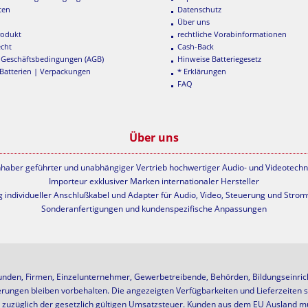
ten
Datenschutz
Über uns
rodukt
rechtliche Vorabinformationen
echt
Cash-Back
 Geschäftsbedingungen (AGB)
Hinweise Batteriegesetz
 Batterien | Verpackungen
* Erklärungen
FAQ
Über uns
nhaber geführter und unabhängiger Vertrieb hochwertiger Audio- und Videotechn
Importeur exklusiver Marken internationaler Hersteller
g individueller Anschlußkabel und Adapter für Audio, Video, Steuerung und Stro
Sonderanfertigungen und kundenspezifische Anpassungen
unden, Firmen, Einzelunternehmer, Gewerbetreibende, Behörden, Bildungseinricht
erungen bleiben vorbehalten. Die angezeigten Verfügbarkeiten und Lieferzeiten s
ch zuzüglich der gesetzlich gültigen Umsatzsteuer. Kunden aus dem EU Ausland mü