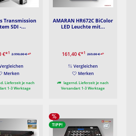
s Transmission
AMARAN HR672C BiColor
tem SDI -...
LED Leuchte mit...
1
1
0 €
*
161,40 €
*
1
1
2.990,00 €
*
269,00 €
*
Vergleichen
Vergleichen
Merken
Merken
d. Lieferzeit je nach
lagernd. Lieferzeit je nach
dart 1-3 Werktage
Versandart 1-3 Werktage
TIPP!