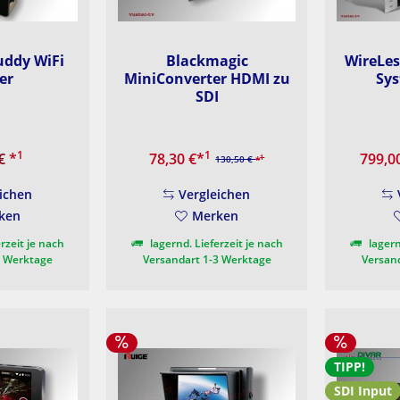
uddy WiFi
Blackmagic
WireLes
er
MiniConverter HDMI zu
Sys
SDI
1
1
 €
*
78,30 €
*
799,0
1
130,50 €
*
ichen
Vergleichen
ken
Merken
rzeit je nach
lagernd. Lieferzeit je nach
lagern
3 Werktage
Versandart 1-3 Werktage
Versan
TIPP!
SDI Input