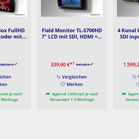
Box FullHD
Field Monitor TL-S700HD
4 Kanal 
oder mit...
7" LCD mit SDI, HDMI +...
SDI inpu
1
339,60 €
*
1.599,
1
1
880,00 €
*
849,00 €
*
ichen
Vergleichen
ken
Merken
rzeit je nach
lagernd. Lieferzeit je nach
lagern
3 Werktage
Versandart 1-3 Werktage
Versan