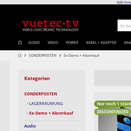
B2B Onli
Ihr Su
AUDIO
VIDEO
POWER
KABEL + ADAPTER
KAM
SONDERPOSTEN
Ex-Demo + Abverkauf
Kategorien
SONDERPOSTEN
LAGERRÄUMUNG
Nur noch 1 Stüc
DISCONTINUED
Ex-Demo + Abverkauf
Audio