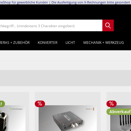
neShop für gewerbliche Kunden | Die Ausfertigung von X-Rechnungen bitte gesondert 
chbegriff... (mindestens 3 Charakter eingeben)
ERAS + ZUBEHÖR
KONVERTER
LICHT
MECHANIK + WERKZEUG
k!
Abverkauf