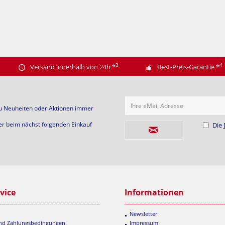
3
4
Versand innerhalb von 24h
*
Best-Preis-Garantie
*
Ihre eMail Adresse
zu Neuheiten oder Aktionen immer
er beim nächst folgenden Einkauf
Die
vice
Informationen
Newsletter
und Zahlungsbedingungen
Impressum