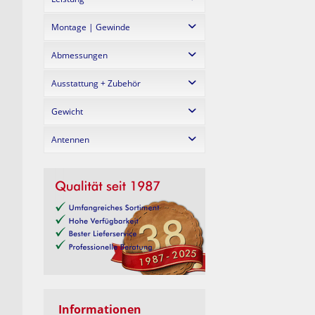
15 V DC
Montage | Gewinde
45 W
Abmessungen
3/8" Gewinde
Ausstattung + Zubehör
235 x 190 x 32 mm
Gewicht
Betterien
Netzteil
Antennen
585 g
Remote
1x extern
Informationen