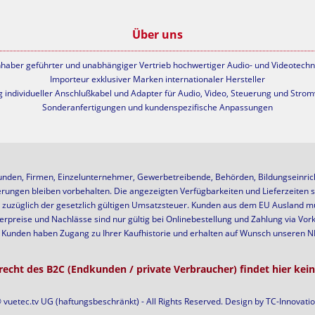
Über uns
nhaber geführter und unabhängiger Vertrieb hochwertiger Audio- und Videotechn
Importeur exklusiver Marken internationaler Hersteller
g individueller Anschlußkabel und Adapter für Audio, Video, Steuerung und Stro
Sonderanfertigungen und kundenspezifische Anpassungen
unden, Firmen, Einzelunternehmer, Gewerbetreibende, Behörden, Bildungseinricht
erungen bleiben vorbehalten. Die angezeigten Verfügbarkeiten und Lieferzeiten s
ch zuzüglich der gesetzlich gültigen Umsatzsteuer. Kunden aus dem EU Ausland mü
rpreise und Nachlässe sind nur gültig bei Onlinebestellung und Zahlung via Vor
e Kunden haben Zugang zu Ihrer Kaufhistorie und erhalten auf Wunsch unseren
recht des B2C (Endkunden / private Verbraucher) findet hier ke
vuetec.tv UG (haftungsbeschränkt) - All Rights Reserved. Design by
TC-Innovat