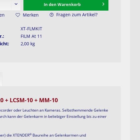
In den
Warenkorb
Fragen zum Artikel?
hen
Merken
XT-FLMKIT
r.:
FILM At 11
cht:
2,00 kg
0 + LCSM-10 + MM-10
 Recorder oder Leuchten an Kameras. Selbsthemmende Gelenke
ch kann der Gelenkarm in beliebiger Einstellung bis zu einer
®
er) die
XTENDER
Baureihe an
Gelenkarmen
und