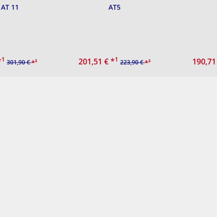
 AT 11
AT5
1
1
*
201,51 €
*
190,71
1
1
301,90 €
*
223,90 €
*