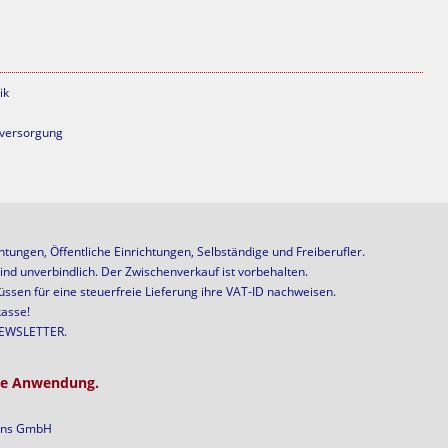
ik
mversorgung
ungen, Öffentliche Einrichtungen, Selbständige und Freiberufler.
ind unverbindlich. Der Zwischenverkauf ist vorbehalten.
ssen für eine steuerfreie Lieferung ihre VAT-ID nachweisen.
kasse!
 NEWSLETTER.
ine Anwendung.
ions GmbH