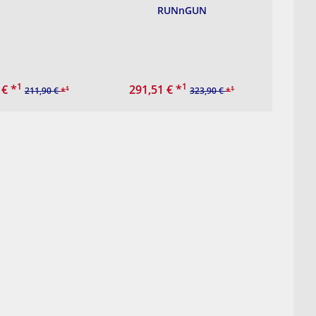
RUNnGUN
1
1
 €
*
291,51 €
*
1
1
211,90 €
*
323,90 €
*