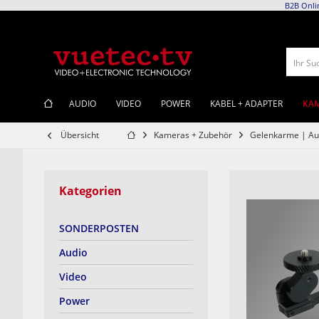
B2B Onli
Ihr Su
KAM
AUDIO
VIDEO
POWER
KABEL + ADAPTER
Übersicht
Kameras + Zubehör
Gelenkarme | Au
Kategorien
SONDERPOSTEN
Audio
Video
Power