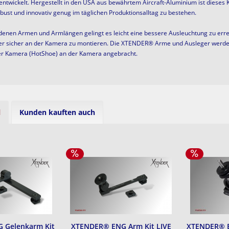
entwickelt.
Hergestellt in den USA aus bewährtem Aircraft-Aluminium ist diese
ust und innovativ genug im täglichen Produktionsalltag zu bestehen.
denen Armen und Armlängen gelingt es leicht
eine bessere Ausleuchtung
zu err
er sicher an der Kamera zu montieren.
Die
XTENDER
®
Arme und Ausleger
werde
er Kamera (HotShoe) an der Kamera angebracht.
l
Kunden kauften auch
 Gelenkarm Kit
XTENDER® ENG Arm Kit LIVE
XTENDER® E