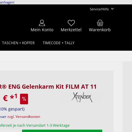
anfragen!
Service/Hilfe
Mein Konto
Merkzettel
Warenkorb
TASCHEN + KOFFER
TIMECODE + TALLY
® ENG Gelenkarm Kit FILM AT 11
1
1 €
*
10% gespart)
teuer
zzgl. Versandkosten
eferzeit je nach Versandart 1-3 Werktage