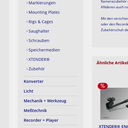
Kamerazubehör
Markierungen
ANderen auch rob
Mounting Plates
Mit den verschie
Rigs & Cages
oder den Record
Zubehörschuh
d
Saughalter
Schrauben
Speichermedien
XTENDER®
Ähnliche Artike
Zubehör
Konverter
Licht
Mechanik + Werkzeug
Meßtechnik
Recorder + Player
XTENDER® ENG