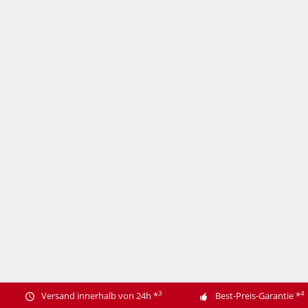
3
4
Versand innerhalb von 24h
*
Best-Preis-Garantie
*