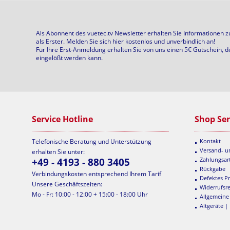
Als Abonnent des vuetec.tv Newsletter erhalten Sie Informationen 
als Erster. Melden Sie sich hier kostenlos und unverbindlich an!
Für Ihre Erst-Anmeldung erhalten Sie von uns einen 5€ Gutschein, d
eingelößt werden kann.
Service Hotline
Shop Ser
Telefonische Beratung und Unterstützung
Kontakt
Versand- 
erhalten Sie unter:
+49 - 4193 - 880 3405
Zahlungsar
Rückgabe
Verbindungskosten entsprechend Ihrem Tarif
Defektes P
Unsere Geschäftszeiten:
Widerrufsr
Mo - Fr: 10:00 - 12:00 + 15:00 - 18:00 Uhr
Allgemeine
Altgeräte |