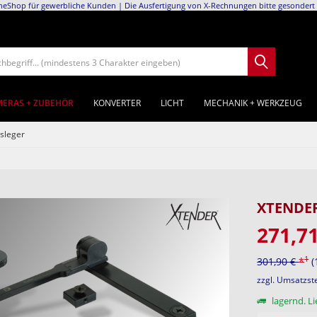
neShop für gewerbliche Kunden | Die Ausfertigung von X-Rechnungen bitte gesondert 
chbegriff... (mindestens 3 Charakter eingeben)
ERAS + ZUBEHÖR
KONVERTER
LICHT
MECHANIK + WERKZEUG
sleger
XTENDER
271,7
1
301,90 €
*
(
zzgl. Umsatzs
lagernd. Li