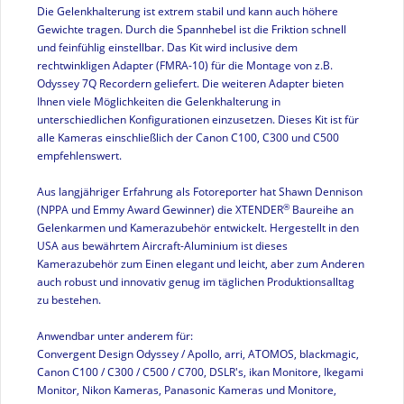
Die Gelenkhalterung ist extrem stabil und kann auch höhere
Gewichte tragen. Durch die Spannhebel ist die Friktion schnell
und feinfühlig einstellbar. Das Kit wird inclusive
dem
rechtwinkligen Adapter (FMRA-10) für die Montage von z.B.
Odyssey 7Q Recordern geliefert.
Die weiteren Adapter bieten
Ihnen viele Möglichkeiten die Gelenkhalterung in
unterschiedlichen Konfigurationen einzusetzen. Dieses Kit ist für
alle Kameras einschließlich der Canon C100, C300 und C500
empfehlenswert.
Aus langjähriger Erfahrung
als Fotoreporter hat Shawn Dennison
®
(NPPA und Emmy Award Gewinner) die
XTENDER
Baureihe an
Gelenkarmen
und Kamerazubehör
entwickelt.
Hergestellt in den
USA aus bewährtem Aircraft-Aluminium ist dieses
Kamerazubehör zum Einen
elegant und
leicht, aber zum Anderen
auch robust und innovativ genug im täglichen Produktionsalltag
zu bestehen.
Anwendbar unter anderem für:
Convergent Design Odyssey /
Apollo, arri, ATOMOS, blackmagic,
Canon C100 / C300 / C500 / C700, DSLR's, ikan Monitore, Ikegami
Monitor, Nikon Kameras, Panasonic Kameras und Monitore,