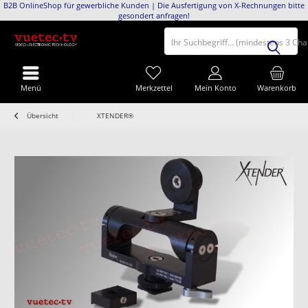
B2B OnlineShop für gewerbliche Kunden | Die Ausfertigung von X-Rechnungen bitte
gesondert anfragen!
Ihr Suchbegriff... (mindestens 3 Ch
Menü
Merkzettel
Mein Konto
Warenkorb
Übersicht
XTENDER®