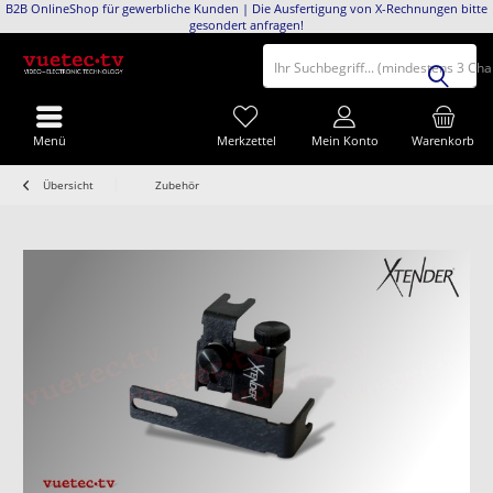
B2B OnlineShop für gewerbliche Kunden | Die Ausfertigung von X-Rechnungen bitte
gesondert anfragen!
Ihr Suchbegriff... (mindestens 3 Ch
Menü
Merkzettel
Mein Konto
Warenkorb
Übersicht
Zubehör