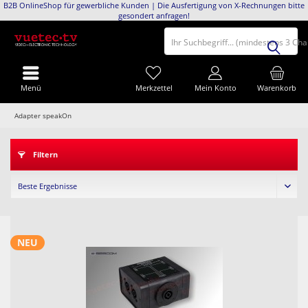
B2B OnlineShop für gewerbliche Kunden | Die Ausfertigung von X-Rechnungen bitte
gesondert anfragen!
Ihr Suchbegriff... (mindestens 3 Ch
Menü
Merkzettel
Mein Konto
Warenkorb
Adapter speakOn
Filtern
NEU