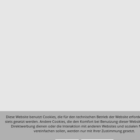
Diese Website benutzt Cookies, die für den technischen Betrieb der Website erford
stets gesetzt werden. Andere Cookies, die den Komfort bei Benutzung dieser Websi
Direktwerbung dienen oder die Interaktion mit anderen Websites und sozialen
vereinfachen sollen, werden nur mit Ihrer Zustimmung gesetzt.